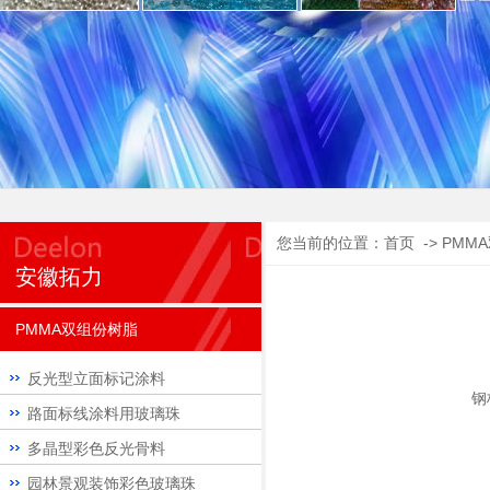
您当前的位置：首页 -> PMM
安徽拓力
PMMA双组份树脂
反光型立面标记涂料
钢
路面标线涂料用玻璃珠
多晶型彩色反光骨料
园林景观装饰彩色玻璃珠