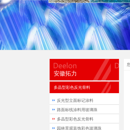
安徽拓力
多晶型彩色反光骨料
反光型立面标记涂料
路面标线涂料用玻璃珠
多晶型彩色反光骨料
园林景观装饰彩色玻璃珠