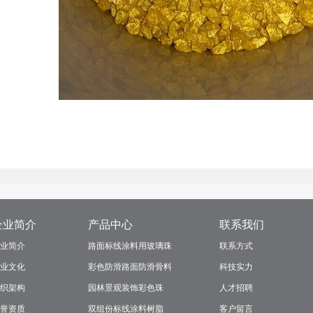
企业简介
产品中心
联系我们
业简介
路面标线涂料用玻璃珠
联系方式
业文化
彩色防滑路面防滑骨料
科技实力
织架构
园林景观装饰彩色珠
人才招聘
誉资质
双组份标线涂料树脂
客户留言